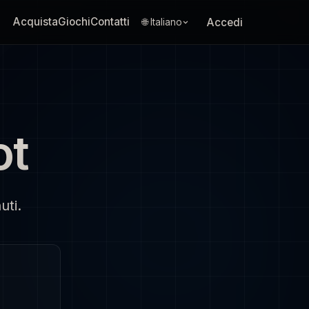
Acquista
Giochi
Contatti
Accedi
🌐 Italiano
ot
uti.