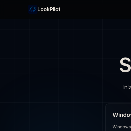
LookPilot
S
Ini
Windo
Windows 1