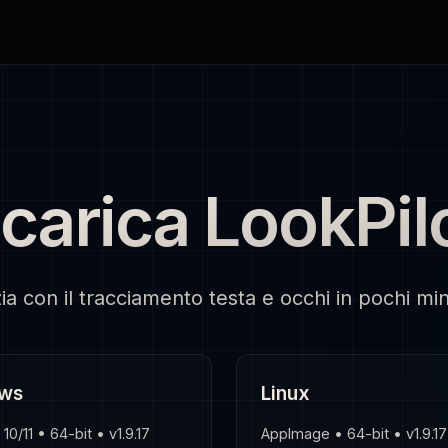
carica LookPil
zia con il tracciamento testa e occhi in pochi min
ws
Linux
0/11 • 64-bit • v1.9.17
AppImage • 64-bit • v1.9.17