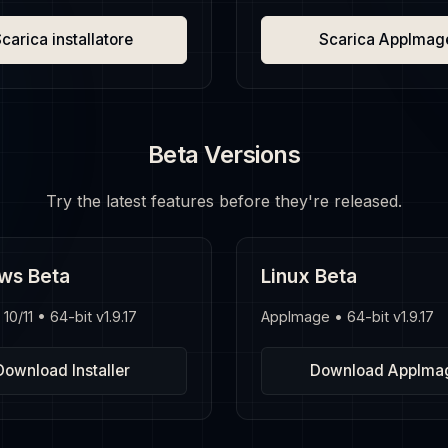
carica installatore
Scarica AppImag
Beta Versions
Try the latest features before they're released.
ws Beta
Linux Beta
0/11 • 64-bit v1.9.17
AppImage • 64-bit v1.9.17
Download Installer
Download AppIma