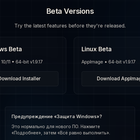
Beta Versions
Try the latest features before they're released.
ws Beta
Linux Beta
0/11 • 64-bit v1.9.17
AppImage • 64-bit v1.9.17
Download Installer
Download AppIma
Предупреждение «Защита Windows»?
Это нормально для нового ПО. Нажмите
«Подробнее», затем «Всё равно выполнить».